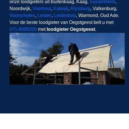
onze loodgieters uit Buitenkaag, Kaag,
Sassenheim
,
Noordwijk,
Voorhout
,
Katwijk
,
Rijnsburg
, Valkenburg,
Voorschoten
,
Leiden
,
Leiderdorp
, Warmond, Oud Ade.
Voor de beste loodgieter van Oegstgeest belt u met
071-8080200
met
loodgieter Oegstgeest
.